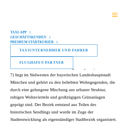
Sendling-Westpark
TAXI-APP
GESCHÄFTSKUNDEN
PREMIUM STADTKURIER
TAXIUNTERNEHMER UND FAHRER
FLUGHAFEN PARTNER
Der Münchner Stadtbezirk Sendling-Westpark (Stadtbezirk
7) liegt im Südwesten der bayerischen Landeshauptstadt
München und gehört zu den beliebten Wohngegenden, die
durch eine gelungene Mischung aus urbaner Struktur,
ruhigen Wohnvierteln und großzügigen Grünanlagen
geprägt sind. Der Bezirk entstand aus Teilen des
historischen Sendlings und wurde im Zuge der
Stadtentwicklung als eigenständiger Stadtbezirk organisiert.