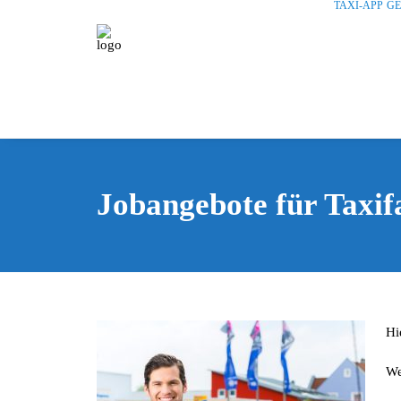
TAXI-APP
G
Jobangebote für Taxif
Hi
We