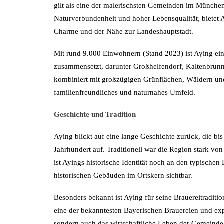
gilt als eine der malerischsten Gemeinden im München
Naturverbundenheit und hoher Lebensqualität, bietet
Charme und der Nähe zur Landeshauptstadt.
Mit rund 9.000 Einwohnern (Stand 2023) ist Aying ein
zusammensetzt, darunter Großhelfendorf, Kaltenbrunn, 
kombiniert mit großzügigen Grünflächen, Wäldern und 
familienfreundliches und naturnahes Umfeld.
Geschichte und Tradition
Aying blickt auf eine lange Geschichte zurück, die bis 
Jahrhundert auf. Traditionell war die Region stark v
ist Ayings historische Identität noch an den typischen
historischen Gebäuden im Ortskern sichtbar.
Besonders bekannt ist Aying für seine Brauereitraditio
eine der bekanntesten Bayerischen Brauereien und export
sondern auch das wirtschaftliche Leben der Gemeinde