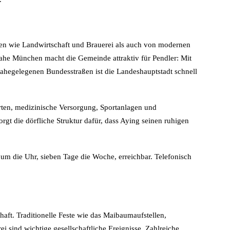
gen wie Landwirtschaft und Brauerei als auch von modernen
ahe München macht die Gemeinde attraktiv für Pendler: Mit
hegelegenen Bundesstraßen ist die Landeshauptstadt schnell
ärten, medizinische Versorgung, Sportanlagen und
rgt die dörfliche Struktur dafür, dass Aying seinen ruhigen
 um die Uhr, sieben Tage die Woche, erreichbar. Telefonisch
haft. Traditionelle Feste wie das Maibaumaufstellen,
i sind wichtige gesellschaftliche Ereignisse. Zahlreiche