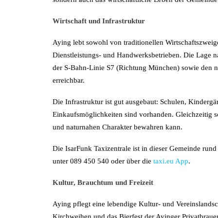
Wirtschaft und Infrastruktur
Aying lebt sowohl von traditionellen Wirtschaftszwei
Dienstleistungs- und Handwerksbetrieben. Die Lage n
der S-Bahn-Linie S7 (Richtung München) sowie den na
erreichbar.
Die Infrastruktur ist gut ausgebaut: Schulen, Kinderg
Einkaufsmöglichkeiten sind vorhanden. Gleichzeitig so
und naturnahen Charakter bewahren kann.
Die IsarFunk Taxizentrale ist in dieser Gemeinde rund
unter 089 450 540 oder über die
taxi.eu App
.
Kultur, Brauchtum und Freizeit
Aying pflegt eine lebendige Kultur- und Vereinslandsc
Kirchweihen und das Bierfest der Ayinger Privatbrauere