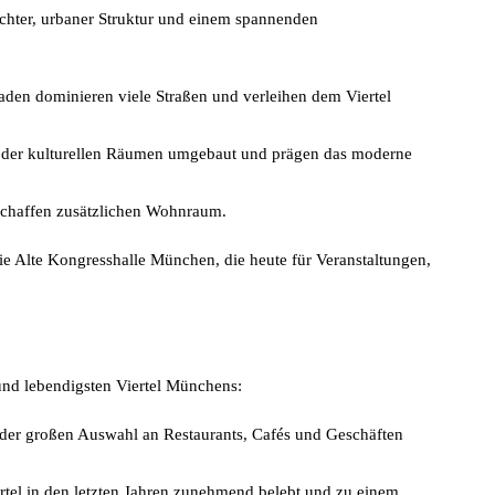
ichter, urbaner Struktur und einem spannenden
saden dominieren viele Straßen und verleihen dem Viertel
oder kulturellen Räumen umgebaut und prägen das moderne
schaffen zusätzlichen Wohnraum.
die Alte Kongresshalle München, die heute für Veranstaltungen,
 und lebendigsten Viertel Münchens:
n der großen Auswahl an Restaurants, Cafés und Geschäften
rtel in den letzten Jahren zunehmend belebt und zu einem