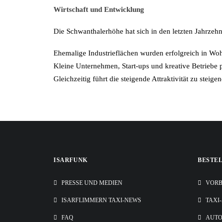
Wirtschaft und Entwicklung
Die Schwanthalerhöhe hat sich in den letzten Jahrzehn
Ehemalige Industrieflächen wurden erfolgreich in W
Kleine Unternehmen, Start-ups und kreative Betriebe pr
Gleichzeitig führt die steigende Attraktivität zu steig
ISARFUNK
BESTE
PRESSE UND MEDIEN
VORB
ISARFLIMMERN TAXI-NEWS
TAXI
FAQ
AUT