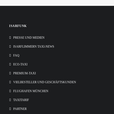
kostenlosen…
Beförderungspflicht, deshalb sind die meisten Taxis unserer
Flotte auch in diesen…
ISARFUNK
PRESSE UND MEDIEN
ISARFLIMMERN TAXI-NEWS
FAQ
ECO-TAXI
PREMIUM-TAXI
VIELBESTELLER UND GESCHÄFTSKUNDEN
FLUGHAFEN MÜNCHEN
TAXITARIF
PARTNER