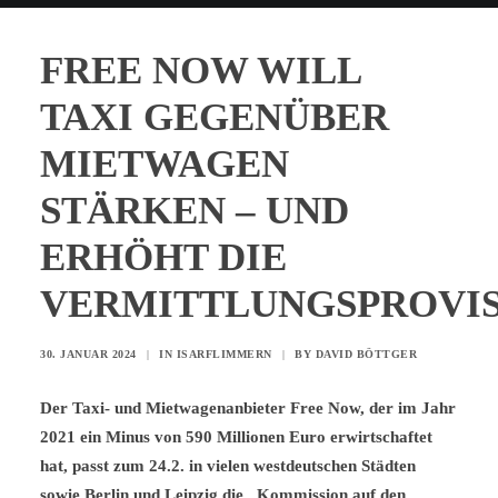
FREE NOW WILL
TAXI GEGENÜBER
MIETWAGEN
STÄRKEN – UND
ERHÖHT DIE
VERMITTLUNGSPROVI
30. JANUAR 2024
|
IN
ISARFLIMMERN
|
BY
DAVID BÖTTGER
Der Taxi- und Mietwagenanbieter Free Now, der im Jahr
2021 ein Minus von 590 Millionen Euro erwirtschaftet
hat, passt zum 24.2. in vielen westdeutschen Städten
sowie Berlin und Leipzig die „Kommission auf den