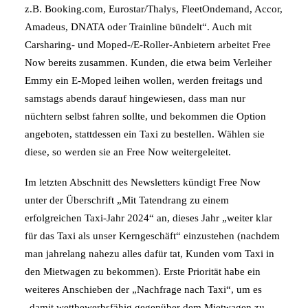
z.B. Booking.com, Eurostar/Thalys, FleetOndemand, Accor,
Amadeus, DNATA oder Trainline bündelt“. Auch mit
Carsharing- und Moped-/E-Roller-Anbietern arbeitet Free
Now bereits zusammen. Kunden, die etwa beim Verleiher
Emmy ein E-Moped leihen wollen, werden freitags und
samstags abends darauf hingewiesen, dass man nur
nüchtern selbst fahren sollte, und bekommen die Option
angeboten, stattdessen ein Taxi zu bestellen. Wählen sie
diese, so werden sie an Free Now weitergeleitet.
Im letzten Abschnitt des Newsletters kündigt Free Now
unter der Überschrift „Mit Tatendrang zu einem
erfolgreichen Taxi-Jahr 2024“ an, dieses Jahr „weiter klar
für das Taxi als unser Kerngeschäft“ einzustehen (nachdem
man jahrelang nahezu alles dafür tat, Kunden vom Taxi in
den Mietwagen zu bekommen). Erste Priorität habe ein
weiteres Anschieben der „Nachfrage nach Taxi“, um es
„damit wettbewerbsfähig gegenüber dem Mietwagen zu