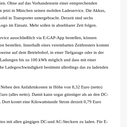
eßen. Ohne auf das Vorhandensein einer entsprechenden
en jetzt in München seinen mobilen Ladeservice. Die Akkus,
obil in Transporter untergebracht. Derzeit sind sechs
ogo im Einsatz. Mehr sollen in absehbarer Zeit folgen.
Service ausschließlich via E-GAP-App bestellen, können
n bestellen. Innerhalb eines vereinbarten Zeitfensters kommt
eise auf dem Betriebshof, in einer Tiefgarage oder in der
d Ladungen bis zu 100 kWh möglich und dass mit einer
che Ladegeschwindigkeit bestimmt allerdings das zu ladenden
n. Neben den Anfahrtskosten in Höhe von 8,32 Euro (netto)
uro (alles netto). Damit kann sogar günstiger als an den DC-
Dort kostet eine Kilowattstunde Strom derzeit 0,79 Euro
tos mit allen gängigen DC-und AC-Steckern zu laden. Für E-