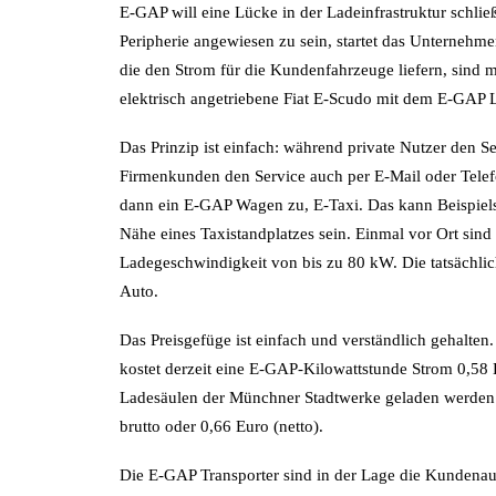
E-GAP will eine Lücke in der Ladeinfrastruktur schli
Peripherie angewiesen zu sein, startet das Unternehm
die den Strom für die Kundenfahrzeuge liefern, sind m
elektrisch angetriebene Fiat E-Scudo mit dem E-GAP L
Das Prinzip ist einfach: während private Nutzer den 
Firmenkunden den Service auch per E-Mail oder Telefo
dann ein E-GAP Wagen zu, E-Taxi. Das kann Beispielsw
Nähe eines Taxistandplatzes sein. Einmal vor Ort sin
Ladegeschwindigkeit von bis zu 80 kW. Die tatsächli
Auto.
Das Preisgefüge ist einfach und verständlich gehalte
kostet derzeit eine E-GAP-Kilowattstunde Strom 0,58 E
Ladesäulen der Münchner Stadtwerke geladen werden. 
brutto oder 0,66 Euro (netto).
Die E-GAP Transporter sind in der Lage die Kundenau