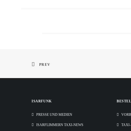
PREV
ISARFUNK
BESTE
PRESSE UND MEDIEN
VORB
ISARFLIMMERN TAXI-NEWS
TAXI