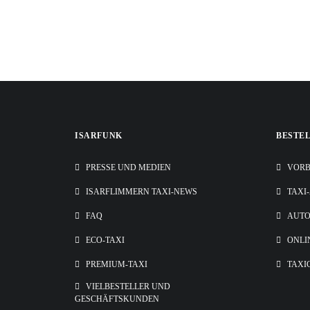
SynTAXA
9. August 2022
MTZ
9. August 2022
MTZ
21. Juli 2022
Taxiunternehmen Bülent Solak
23. Februar 2022
BV Service GmbH
16. Februar 2022
Münchner Taxizentrum
ISARFUNK
BESTE
PRESSE UND MEDIEN
VORB
ISARFLIMMERN TAXI-NEWS
TAXI
FAQ
AUT
ECO-TAXI
ONLI
PREMIUM-TAXI
TAXI
VIELBESTELLER UND
GESCHÄFTSKUNDEN