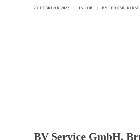
23. FEBRUAR 2022
|
IN
JOB
|
BY
JEROME KIRS
BV Service GmbH, Bru