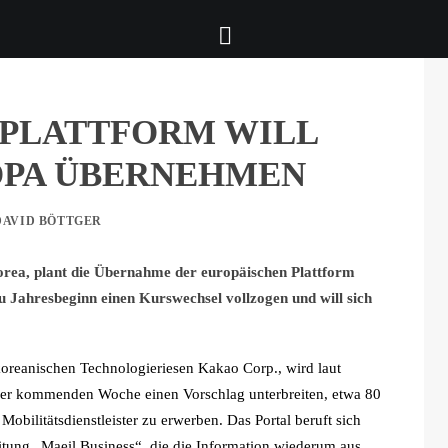
PLATTFORM WILL
OPA ÜBERNEHMEN
DAVID BÖTTGER
Korea, plant die Übernahme der europäischen Plattform
 Jahresbeginn einen Kurswechsel vollzogen und will sich
koreanischen Technologieriesen Kakao Corp., wird laut
 der kommenden Woche einen Vorschlag unterbreiten, etwa 80
obilitätsdienstleister zu erwerben. Das Portal beruft sich
itung „Maeil Business“, die die Information wiederum aus