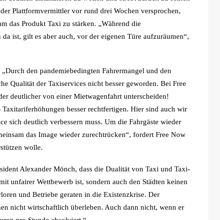
e der Plattformvermittler vor rund drei Wochen versprochen,
m das Produkt Taxi zu stärken. „Während die
 da ist, gilt es aber auch, vor der eigenen Türe aufzuräumen“,
n: „Durch den pandemiebedingten Fahrermangel und den
che Qualität der Taxiservices nicht besser geworden. Bei Free
der deutlicher von einer Mietwagenfahrt unterscheiden!
 Taxitariferhöhungen besser rechtfertigen. Hier sind auch wir
ce sich deutlich verbessern muss. Um die Fahrgäste wieder
emeinsam das Image wieder zurechtrücken“, fordert Free Now
stützen wolle.
sident Alexander Mönch, dass die Dualität von Taxi und Taxi-
it unfairer Wettbewerb ist, sondern auch den Städten keinen
ren und Betriebe geraten in die Existenzkrise. Der
n nicht wirtschaftlich überleben. Auch dann nicht, wenn er