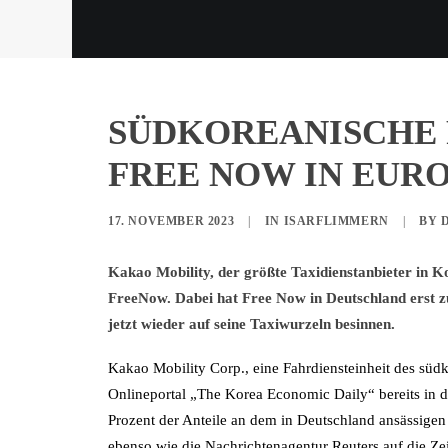
SÜDKOREANISCHE 
FREE NOW IN EUR
17. NOVEMBER 2023
|
IN
ISARFLIMMERN
|
BY
Kakao Mobility, der größte Taxidienstanbieter in 
FreeNow. Dabei hat Free Now in Deutschland erst zu
jetzt wieder auf seine Taxiwurzeln besinnen.
Kakao Mobility Corp., eine Fahrdiensteinheit des süd
Onlineportal „The Korea Economic Daily“ bereits in
Prozent der Anteile an dem in Deutschland ansässigen M
ebenso wie die Nachrichtenagentur Reuters auf die Ze