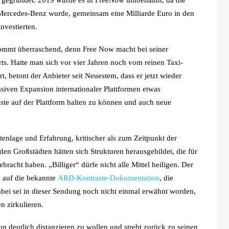
gegründet. 2019 wurde es in FreeNow umbenannt, da die
Mercedes-Benz wurde, gemeinsam eine Milliarde Euro in den
nvestierten.
mmt überraschend, denn Free Now macht bei seiner
ts. Hatte man sich vor vier Jahren noch vom reinen Taxi-
t, betont der Anbieter seit Neuestem, dass er jetzt wieder
siven Expansion internationaler Plattformen etwas
ste auf der Plattform halten zu können und auch neue
enlage und Erfahrung, kritischer als zum Zeitpunkt der
en Großstädten hätten sich Strukturen herausgebildet, die für
racht haben. „Billiger“ dürfe nicht alle Mittel heiligen. Der
 auf die bekannte
ARD-Kontraste-Dokumentation
, die
abei sei in dieser Sendung noch nicht einmal erwähnt worden,
n zirkulieren.
 deutlich distanzieren zu wollen und strebt zurück zu seinen