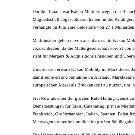
Darüber hinaus war Kakao Mobility wegen der Benachte
Mitgliedschaft abgeschlossen hatten, in die Kritik ge
verhängte im Juni eine Geldstrafe von 27,1 Milliarde
Marktinsider gehen davon aus, dass es für Kakao Mobi
abzuschließen, da die Muttergesellschaft vorerst vo
steht für Mergers & Acquisitions (Fusionen und Über
Unterdessen erwarb Kakao Mobility im März dieses Jah
damit seine erste Übernahme im Ausland. Marktkennern
europäischen Markt als Brückenkopf zu nutzen, um ih
FreeNow als einer der größten Ride-Hailing-Dienstleis
Dienstleistungen für Taxis, Carsharing, private Mietf
Frankreich, Großbritannien, Italien, Spanien, Polen Ir
Mietwagenpartner bekanntlich im großen Stil illegale