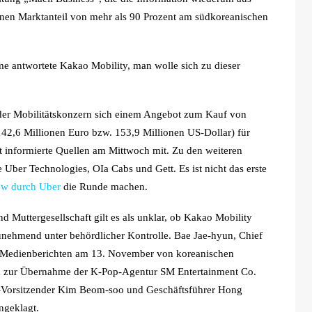
einen Marktanteil von mehr als 90 Prozent am südkoreanischen
e antwortete Kakao Mobility, man wolle sich zu dieser
der Mobilitätskonzern sich einem Angebot zum Kauf von
2,6 Millionen Euro bzw. 153,9 Millionen US-Dollar) für
ut informierte Quellen am Mittwoch mit. Zu den weiteren
 Uber Technologies, OIa Cabs und Gett. Es ist nicht das erste
w durch Uber
die Runde machen.
d Muttergesellschaft gilt es als unklar, ob Kakao Mobility
nehmend unter behördlicher Kontrolle. Bae Jae-hyun, Chief
ut Medienberichten am 13. November von koreanischen
on zur Übernahme der K-Pop-Agentur SM Entertainment Co.
-Vorsitzender Kim Beom-soo und Geschäftsführer Hong
ngeklagt.