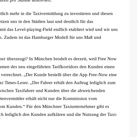
uren pro Stunde absolviert.“
tlich mehr in die Taxivermittlung zu investieren und diesen
tzen uns in den Städten laut und deutlich für das
it das Level-playing-Field endlich etabliert wird und wir uns
en. Zudem ist das Hamburger Modell für uns Maß und
tner überzeugt? In München brodelt es derzeit, weil Free Now
ahmen des neu eingeführten Tarifkorridors den Kunden einen
h verrechnet. „Der Kunde bestellt über die App Free-Now eine
axi Times-Leser. „Der Fahrer erhält den Auftrag lediglich zum
zwischen Taxifahrer und Kunden über die abweichenden
tenvermittler erhält nicht nur die Kommission vom
 vom Kunden.“ Für den Münchner Taxiunternehmer gibt es
h lediglich den Kunden aufklären und die Nutzung der Taxi-