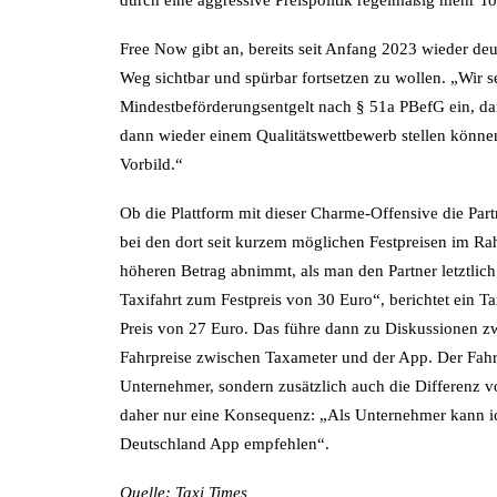
durch eine aggressive Preispolitik regelmäßig mehr To
Free Now gibt an, bereits seit Anfang 2023 wieder deu
Weg sichtbar und spürbar fortsetzen zu wollen. „Wir se
Mindestbeförderungsentgelt nach § 51a PBefG ein, dam
dann wieder einem Qualitätswettbewerb stellen könn
Vorbild.“
Ob die Plattform mit dieser Charme-Offensive die Par
bei den dort seit kurzem möglichen Festpreisen im R
höheren Betrag abnimmt, als man den Partner letztlic
Taxifahrt zum Festpreis von 30 Euro“, berichtet ein T
Preis von 27 Euro. Das führe dann zu Diskussionen 
Fahrpreise zwischen Taxameter und der App. Der Fahr
Unternehmer, sondern zusätzlich auch die Differenz
daher nur eine Konsequenz: „Als Unternehmer kann ic
Deutschland App empfehlen“.
Quelle: Taxi Times