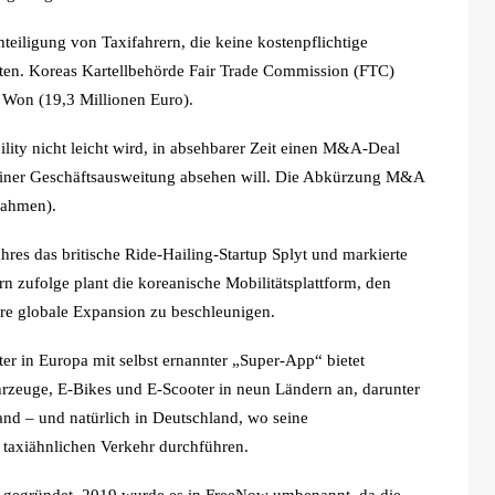
iligung von Taxifahrern, die keine kostenpflichtige
raten. Koreas Kartellbehörde Fair Trade Commission (FTC)
n Won (19,3 Millionen Euro).
lity nicht leicht wird, in absehbarer Zeit einen M&A-Deal
n einer Geschäftsausweitung absehen will. Die Abkürzung M&A
nahmen).
res das britische Ride-Hailing-Startup Splyt und markierte
 zufolge plant die koreanische Mobilitätsplattform, den
re globale Expansion zu beschleunigen.
ter in Europa mit selbst ernannter „Super-App“ bietet
ahrzeuge, E-Bikes und E-Scooter in neun Ländern an, darunter
land – und natürlich in Deutschland, wo seine
n taxiähnlichen Verkehr durchführen.