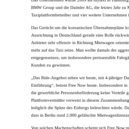
Das Unternehmen wurde 2009 als mytaxi in Hamburg 
BMW Group und die Daimler AG, die letztes Jahr zu 
Taxiplattformbetreiber und vier weitere Unternehmen i
Das Gerücht um die koreanischen Übernahmepläne ko
Ausrichtung in Deutschland gerade eine Rolle rückwär
Anbieter sehr offensiv in Richtung Mietwagen orientier
mehr auf das Taxi setze. Man wollte damals der aggres
entgegensetzen, um insbesondere preissensible Fahrgä
Kunden zu gewinnen.
„Das Ride-Angebot sehen wir heute, mit 4-jähriger Dat
Einführung“, betont Free Now heute. Insbesondere in d
die gewerbliche Personenbeförderung keine Vorteile geb
Plattformvermittler verweist in diesem Zusammenhang
lediglich die Spitze des Eisbergs beleuchten würde. D
dass in Berlin rund 2.000 gefälschte Mietwagenlizenze
Von solchen Machenschaften scheint sich Free Now nun