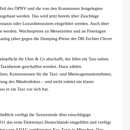
 Teil des ÖPNV und die von den Kommunen festgelegten
 ausgebaut werden. Das wird jetzt bereits über Zuschläge
ionstaxis oder Luxuslimousinen eingeführt werden. Auch über
acht werden. Wucherpreise zu Messezeiten und an Feiertagen
-Sharing (aber gegen die Dumping-Preise der DB-Tochter Clever
hrpflicht für Uber & Co abschafft, der führt ein Taxi neben
 Taxidienste geschaffen werden. Dazu zählen
hrer, Konzessionen für die Taxi- und Mietwagenunternehmer,
tung des Mindestlohns – und nicht zuletzt ein klares
s er ein Taxi vor sich hat.
ließlich verfügt die Taxizentrale über einschlägige
1 das erste Elektrotaxi Deutschlands eingeführt und verfügt
eisten vom ADAC zertifizierten Eco-Taxis in München. Den