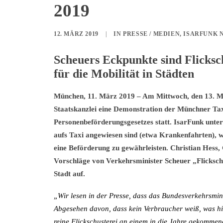
2019
12. MÄRZ 2019
|
IN
PRESSE / MEDIEN
,
ISARFUNK 
Scheuers Eckpunkte sind Flicksch
für die Mobilität in Städten
München, 11. März 2019 – Am Mittwoch, den 13. Mä
Staatskanzlei eine Demonstration der Münchner Ta
Personenbeförderungsgesetzes statt. IsarFunk unte
aufs Taxi angewiesen sind (etwa Krankenfahrten), 
eine Beförderung zu gewährleisten. Christian Hess,
Vorschläge von Verkehrsminister Scheuer „Flickschus
Stadt auf.
„Wir lesen in der Presse, dass das Bundesverkehrsmin
Abgesehen davon, dass kein Verbraucher weiß, was hie
reine Flickschusterei an einem in die Jahre gekommene