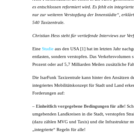
es entschlossen reformiert wird. Es fehlt ein integrier
nur zur weiteren Verstopfung der Innenstädte“, erklä
540 Taxizentrale.
Christian Hess steht für vertiefende Interviews zur Ve
Eine
Studie
aus den USA [1] hat im letzten Jahr nachg
entlasten, sondern verstopfen. Das Verkehrsvolumen st
Prozent oder auf 5,7 Milliarden Meilen zusätzliche Fah
Die IsarFunk Taxizentrale kann hinter den Ansätzen 
integriertes Mobilitätskonzept für Stadt und Land erk
Forderungen auf:
– Einheitlich vorgegebene Bedingungen für alle!
Scho
umgebenden Landkreisen in die Stadt, verstopfen Stra
(dazu zählen MVG und Taxis) und die Infrastruktur mu
„integrierte“ Regeln für alle!