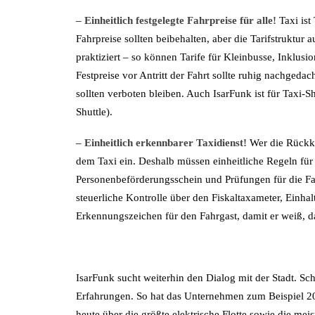
–
Einheitlich festgelegte Fahrpreise für alle!
Taxi ist
Fahrpreise sollten beibehalten, aber die Tarifstruktur
praktiziert – so können Tarife für Kleinbusse, Inklus
Festpreise vor Antritt der Fahrt sollte ruhig nachged
sollten verboten bleiben. Auch IsarFunk ist für Taxi
Shuttle).
– Einheitlich erkennbarer Taxidienst!
Wer die Rückke
dem Taxi ein. Deshalb müssen einheitliche Regeln für
Personenbeförderungsschein und Prüfungen für die Fa
steuerliche Kontrolle über den Fiskaltaxameter, Einhal
Erkennungszeichen für den Fahrgast, damit er weiß, das
IsarFunk sucht weiterhin den Dialog mit der Stadt. Sch
Erfahrungen. So hat das Unternehmen zum Beispiel 201
heute über die größte elektrische Flotte sowie die m