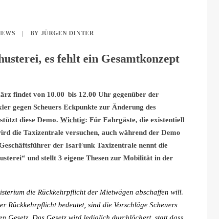
NEWS
|
BY
JÜRGEN DINTER
usterei, es fehlt ein Gesamtkonzept
rz findet von 10.00 bis 12.00 Uhr gegenüber der
xler gegen Scheuers Eckpunkte zur Änderung des
rstützt diese Demo.
Wichtig
: Für Fahrgäste, die existentiell
wird die Taxizentrale versuchen, auch während der Demo
 Geschäftsführer der IsarFunk Taxizentrale nennt die
terei“ und stellt 3 eigene Thesen zur Mobilität in der
isterium die Rückkehrpflicht der Mietwägen abschaffen will.
r Rückkehrpflicht bedeutet, sind die Vorschläge Scheuers
n Gesetz. Das Gesetz wird lediglich durchlöchert, statt dass