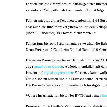
Fahrten, die die Grenze des Pflichtfahrgebietes übersc
vereinbaren“ ist, gelten ab kommendem Monat folgend
Fahrten mit bis zu vier Personen werden mit 1,04 Eur
dass auch die Rückfahrt vergütet wird. Zu den Nettop
(über 50 Kilometer) 19 Prozent Mehrwertsteuer.
Fahren fünf bis acht Personen mit, so vergütet die Ba
Netto-Preise um 7 Cent beim Normal-Taxi und 9 Cen
Die neuen Preise gelten für ein Jahr, also bis zum 29. 
2022
angehoben worden
. Außerdem entfallen mit de
Prozent auf
digital abgerechnete
Fahrten. „Damit woll
Gutscheine zu nutzen und die Prozesse schneller zu 
Die Preise gelten also künftig einheitlich für digital 
Weitere Informationen bietet der BVTM auf seiner
Int
Beispiele für die künftige Vergütung von Taxifahrte