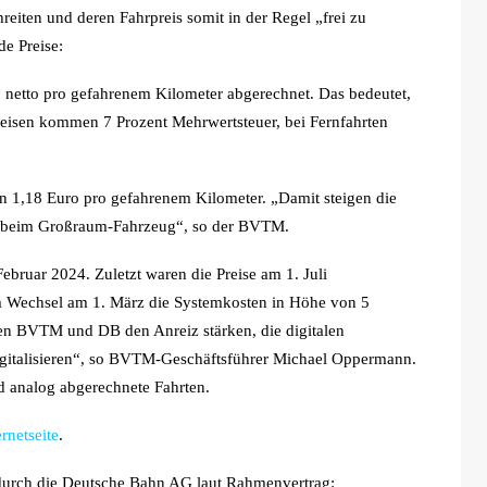
hreiten und deren Fahrpreis somit in der Regel „frei zu
e Preise:
o netto pro gefahrenem Kilometer abgerechnet. Das bedeutet,
reisen kommen 7 Prozent Mehrwertsteuer, bei Fernfahrten
hn 1,18 Euro pro gefahrenem Kilometer. „Damit steigen die
t beim Großraum-Fahrzeug“, so der BVTM.
Februar 2024. Zuletzt waren die Preise am 1. Juli
m Wechsel am 1. März die Systemkosten in Höhe von 5
en BVTM und DB den Anreiz stärken, die digitalen
digitalisieren“, so BVTM-Geschäftsführer Michael Oppermann.
und analog abgerechnete Fahrten.
ernetseite
.
n durch die Deutsche Bahn AG laut Rahmenvertrag: