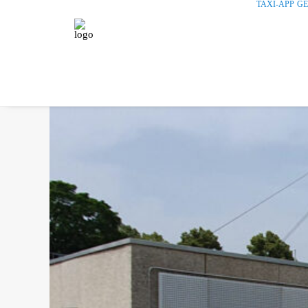
TAXI-APP
G