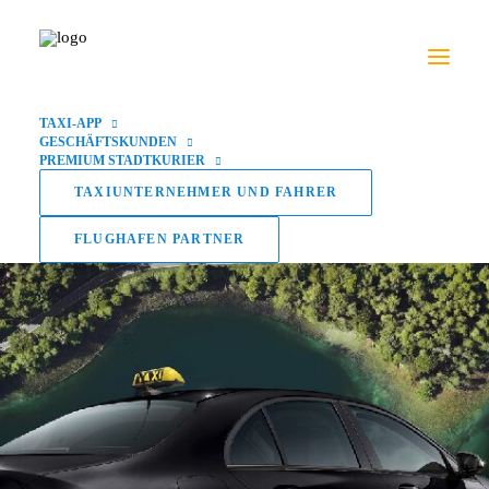
TAXI-APP
GESCHÄFTSKUNDEN
PREMIUM STADTKURIER
TAXIUNTERNEHMER UND FAHRER
FLUGHAFEN PARTNER