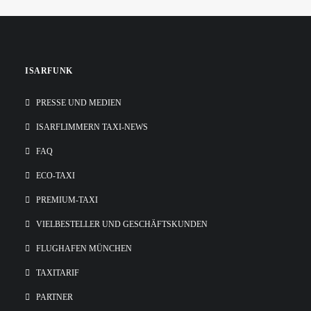
Taxigenossenschaft mussten diesmal gleich zwei Vorstände
zurücktreten, das hat der noch junge Münchner
und fünf…
Taxiunternehmer heute…
ISARFUNK
PRESSE UND MEDIEN
ISARFLIMMERN TAXI-NEWS
FAQ
ECO-TAXI
PREMIUM-TAXI
VIELBESTELLER UND GESCHÄFTSKUNDEN
FLUGHAFEN MÜNCHEN
TAXITARIF
PARTNER