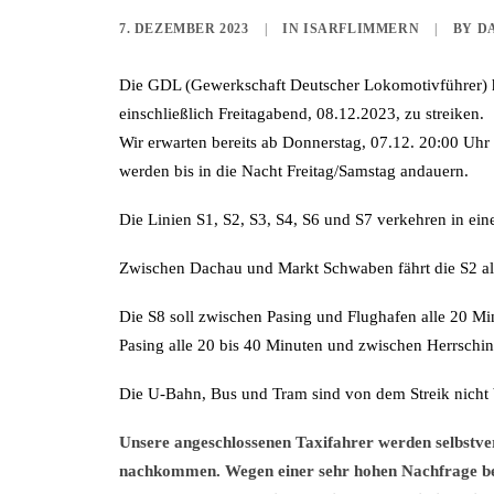
7. DEZEMBER 2023
|
IN
ISARFLIMMERN
|
BY
D
Die GDL (Gewerkschaft Deutscher Lokomotivführer) 
einschließlich Freitagabend, 08.12.2023, zu streiken.
Wir erwarten bereits ab Donnerstag, 07.12. 20:00 Uh
werden bis in die Nacht Freitag/Samstag andauern.
Die Linien S1, S2, S3, S4, S6 und S7 verkehren in ei
Zwischen Dachau und Markt Schwaben fährt die S2 al
Die S8 soll zwischen Pasing und Flughafen alle 20 M
Pasing alle 20 bis 40 Minuten und zwischen Herrschi
Die U-Bahn, Bus und Tram sind von dem Streik nicht 
Unsere angeschlossenen Taxifahrer werden selbstver
nachkommen. Wegen einer sehr hohen Nachfrage be